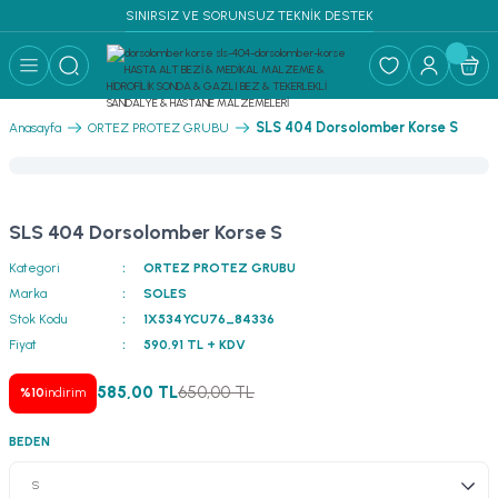
SINIRSIZ VE SORUNSUZ TEKNİK DESTEK
Geri Dön
RF MALZEME ↓
SLS 404 Dorsolomber Korse S
Anasayfa
ORTEZ PROTEZ GRUBU
PLİKLERİ SÜTUR
I & YATAK
SLS 404 Dorsolomber Korse S
Kategori
ORTEZ PROTEZ GRUBU
Marka
SOLES
Stok Kodu
1X534YCU76_84336
Fiyat
590,91 TL + KDV
585,00 TL
650,00 TL
%10
indirim
BEDEN