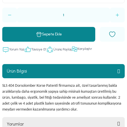
Sepete Ekle
Karşılaştır
Yorum Yaz
Tavsiye Et
Ürünü Paylaş
Ürün Bilgisi
SLS 404 Dorsolomber Korse Patenti firmamıza ait, özel tasarlanmış bakla
aralıklarıyla daha ergonomik yapıya sahip misinalı kumaştan üretilmiş bu
ürün, lumbago, siyatik, bel fıtığı tedavisinde ve ameliyat sonrası kullanılır. 2
adet çelik ve 4 adet plastik balen sayesinde atrofi tonusunun komplikasyona
meydan vermeden kazanılmasına yardımcı olur.
Yorumlar