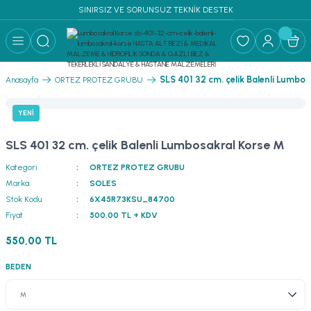
SINIRSIZ VE SORUNSUZ TEKNİK DESTEK
Geri Dön
RF MALZEME ↓
SLS 401 32 cm. çelik Balenli Lumbo
Anasayfa
ORTEZ PROTEZ GRUBU
PLİKLERİ SÜTUR
YENİ
I & YATAK
SLS 401 32 cm. çelik Balenli Lumbosakral Korse M
Kategori
ORTEZ PROTEZ GRUBU
Marka
SOLES
Stok Kodu
6X45R73KSU_84700
Fiyat
500,00 TL + KDV
550,00 TL
BEDEN