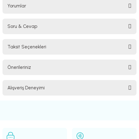
Yorumlar
Soru & Cevap
Bu ürüne ilk yorumu siz yapın!
Taksit Seçenekleri
Yorum Yaz
Ürün hakkında henüz soru sorulmamış.
Önerileriniz
Soru Sor
Bu ürünün fiyat bilgisi, resim, ürün açıklamalarında ve diğer konularda
Alışveriş Deneyimi
yetersiz gördüğünüz noktaları öneri formunu kullanarak tarafımıza
iletebilirsiniz.
Görüş ve önerileriniz için teşekkür ederiz.
Sitemize ilk yorumu siz yapın!
Ürün resmi kalitesiz, bozuk veya görüntülenemiyor.
Ürün açıklamasında eksik bilgiler bulunuyor.
Deneyimini Paylaş
Ürün bilgilerinde hatalar bulunuyor.