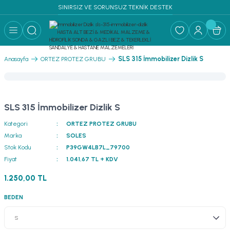
SINIRSIZ VE SORUNSUZ TEKNİK DESTEK
Geri Dön
RF MALZEME ↓
SLS 315 İmmobilizer Dizlik S
Anasayfa
ORTEZ PROTEZ GRUBU
PLİKLERİ SÜTUR
I & YATAK
SLS 315 İmmobilizer Dizlik S
Kategori
ORTEZ PROTEZ GRUBU
Marka
SOLES
Stok Kodu
P39GW4LB7L_79700
Fiyat
1.041,67 TL + KDV
1.250,00 TL
BEDEN