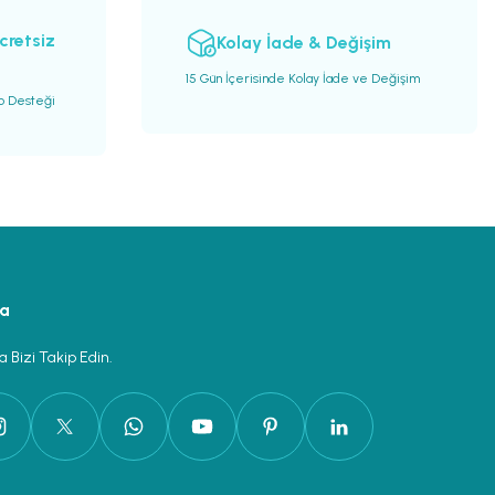
cretsiz
Kolay İade & Değişim
15 Gün İçerisinde Kolay İade ve Değişim
go Desteği
ya
 Bizi Takip Edin.