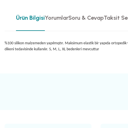
Ürün Bilgisi
Yorumlar
Soru & Cevap
Taksit Se
%100 silikon malzemeden yapılmıştır. Maksimum elastik bir yapıda ortopedik v
dikeni tedavisinde kullanılır. S, M, L, XL bedenleri mevcuttur
Bu ürünün fiyat bilgisi, resim, ürün açıklamalarında ve diğer konularda yete
Görüş ve önerileriniz için teşekkür ederiz.
Ürün resmi kalitesiz, bozuk veya görüntülenemiyor.
Ürün açıklamasında eksik bilgiler bulunuyor.
Ürün bilgilerinde hatalar bulunuyor.
Ürün fiyatı diğer sitelerden daha pahalı.