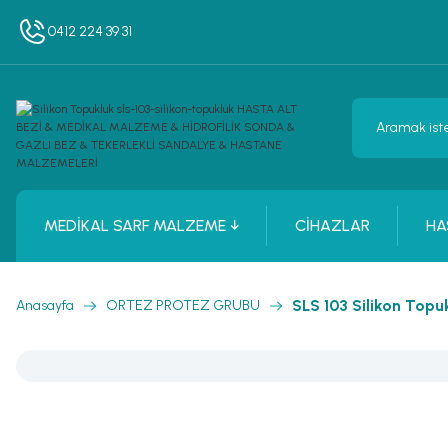
0412 224 39 31
MEDİKAL SARF MALZEME ↓
CİHAZLAR
HA
SLS 103 Silikon Topu
Anasayfa
ORTEZ PROTEZ GRUBU