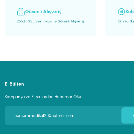
Bu ürüne benzer farklı alternatifler olmalı.
Güvenli Alışveriş
Kol
256Bit SSL Sertifikası ile Güvenli Alışveriş
Tüm Kartl
E-Bülten
Kampanya ve Fırsatlardan Haberdar Olun!