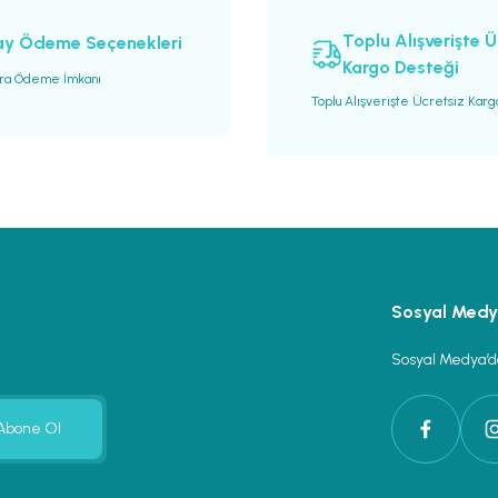
Toplu Alışverişte Ü
ay Ödeme Seçenekleri
Kargo Desteği
ara Ödeme İmkanı
Toplu Alışverişte Ücretsiz Kar
Gönder
Sosyal Med
Sosyal Medya’da
Abone Ol