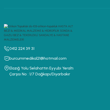
0412 224 39 31
burcummedikal21@hotmail.com
Elazığ Yolu Selahattin Eyyubi Yeraltı
Çarşısı No : 1/7 Dağkapı/Diyarbakır