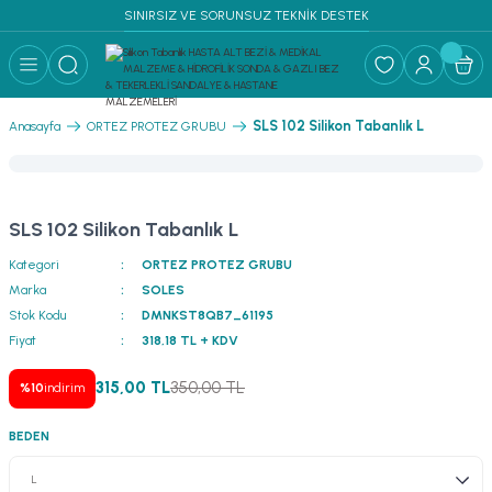
SINIRSIZ VE SORUNSUZ TEKNİK DESTEK
Geri Dön
RF MALZEME ↓
SLS 102 Silikon Tabanlık L
Anasayfa
ORTEZ PROTEZ GRUBU
PLİKLERİ SÜTUR
I & YATAK
SLS 102 Silikon Tabanlık L
Kategori
ORTEZ PROTEZ GRUBU
Marka
SOLES
Stok Kodu
DMNKST8QB7_61195
Fiyat
318,18 TL + KDV
315,00 TL
350,00 TL
%10
indirim
BEDEN