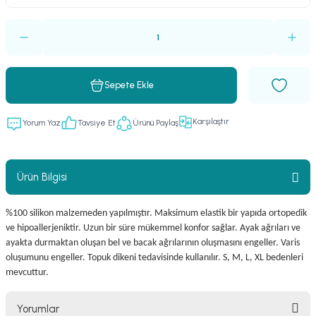
Sepete Ekle
Karşılaştır
Yorum Yaz
Tavsiye Et
Ürünü Paylaş
Ürün Bilgisi
%100 silikon malzemeden yapılmıştır. Maksimum elastik bir yapıda ortopedik
ve hipoallerjeniktir. Uzun bir süre mükemmel konfor sağlar. Ayak ağrıları ve
ayakta durmaktan oluşan bel ve bacak ağrılarının oluşmasını engeller. Varis
oluşumunu engeller. Topuk dikeni tedavisinde kullanılır. S, M, L, XL bedenleri
mevcuttur.
Yorumlar