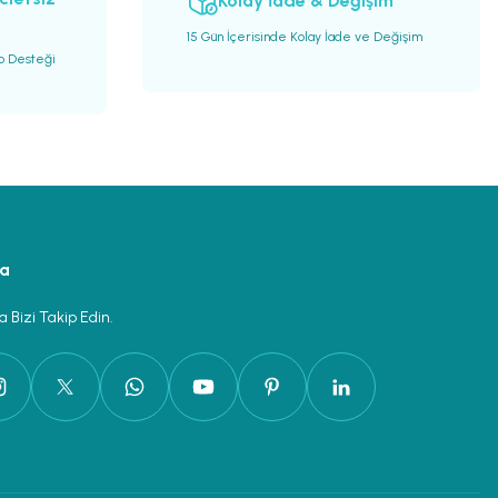
Kolay İade & Değişim
15 Gün İçerisinde Kolay İade ve Değişim
go Desteği
ya
 Bizi Takip Edin.