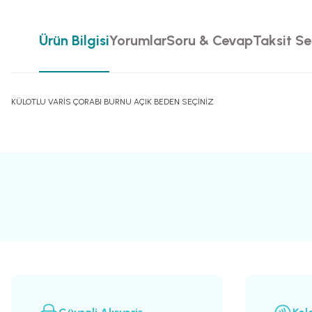
Ürün Bilgisi
Yorumlar
Soru & Cevap
Taksit Se
KÜLOTLU VARİS ÇORABI BURNU AÇIK BEDEN SEÇİNİZ
Bu ürünün fiyat bilgisi, resim, ürün açıklamalarında ve diğer konularda yete
Görüş ve önerileriniz için teşekkür ederiz.
Ürün resmi kalitesiz, bozuk veya görüntülenemiyor.
Ürün açıklamasında eksik bilgiler bulunuyor.
Ürün bilgilerinde hatalar bulunuyor.
Ürün fiyatı diğer sitelerden daha pahalı.
Bu ürüne benzer farklı alternatifler olmalı.