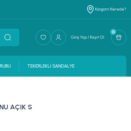
Kargom Nerede?
0
Giriş Yap / Kayıt Ol
RUBU
TEKERLEKLİ SANDALYE
NU AÇIK S