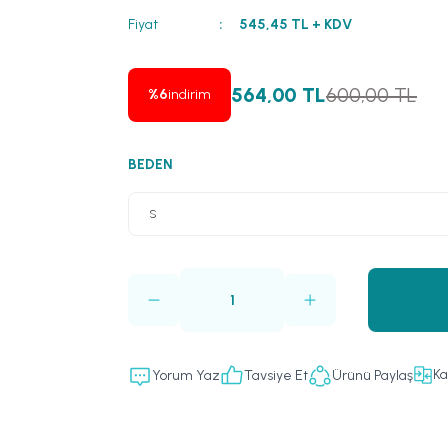
Fiyat
545,45 TL + KDV
564,00 TL
600,00 TL
%6
indirim
BEDEN
Ka
Yorum Yaz
Tavsiye Et
Ürünü Paylaş