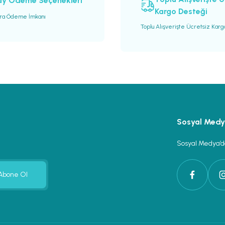
ay Ödeme Seçenekleri
Kargo Desteği
ara Ödeme İmkanı
Toplu Alışverişte Ücretsiz Kar
Gönder
Sosyal Med
Sosyal Medya’da
Abone Ol