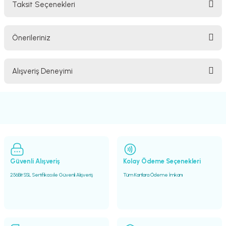
Taksit Seçenekleri
Yorum Yaz
Ürün hakkında henüz soru sorulmamış.
Önerileriniz
Soru Sor
Bu ürünün fiyat bilgisi, resim, ürün açıklamalarında ve diğer konularda
Alışveriş Deneyimi
yetersiz gördüğünüz noktaları öneri formunu kullanarak tarafımıza
iletebilirsiniz.
Görüş ve önerileriniz için teşekkür ederiz.
Sitemize ilk yorumu siz yapın!
Ürün resmi kalitesiz, bozuk veya görüntülenemiyor.
Ürün açıklamasında eksik bilgiler bulunuyor.
Deneyimini Paylaş
Ürün bilgilerinde hatalar bulunuyor.
Ürün fiyatı diğer sitelerden daha pahalı.
Güvenli Alışveriş
Kolay Ödeme Seçenekleri
Bu ürüne benzer farklı alternatifler olmalı.
256Bit SSL Sertifikası ile Güvenli Alışveriş
Tüm Kartlara Ödeme İmkanı