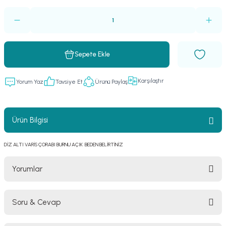
Sepete Ekle
Karşılaştır
Yorum Yaz
Tavsiye Et
Ürünü Paylaş
Ürün Bilgisi
DİZ ALTI VARİS ÇORABI BURNU AÇIK BEDEN BELİRTİNİZ
Yorumlar
Soru & Cevap
Bu ürüne ilk yorumu siz yapın!