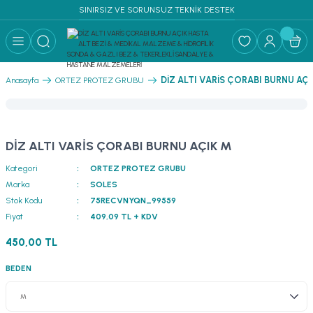
SINIRSIZ VE SORUNSUZ TEKNİK DESTEK
Geri Dön
RF MALZEME ↓
DİZ ALTI VARİS ÇORABI BURNU AÇI
Anasayfa
ORTEZ PROTEZ GRUBU
PLİKLERİ SÜTUR
I & YATAK
DİZ ALTI VARİS ÇORABI BURNU AÇIK M
Kategori
ORTEZ PROTEZ GRUBU
Marka
SOLES
Stok Kodu
75RECVNYQN_99559
Fiyat
409,09 TL + KDV
450,00 TL
BEDEN