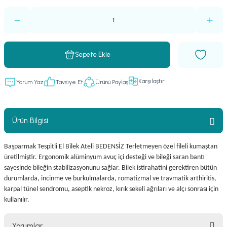
Sepete Ekle
Karşılaştır
Yorum Yaz
Tavsiye Et
Ürünü Paylaş
Ürün Bilgisi
Başparmak Tespitli El Bilek Ateli BEDENSİZ Terletmeyen özel fileli kumaştan
üretilmiştir. Ergonomik alüminyum avuç içi desteği ve bileği saran bantı
sayesinde bileğin stabilizasyonunu sağlar. Bilek istirahatini gerektiren bütün
durumlarda, incinme ve burkulmalarda, romatizmal ve travmatik arthiritis,
karpal tünel sendromu, aseptik nekroz, kırık sekeli ağrıları ve alçı sonrası için
kullanılır.
Yorumlar