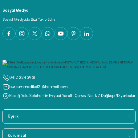
Sosyal Medya
Sosyal Medya’da Bizi Takip Edin.
0412 224 39 31
burcummedikal21@hotmail.com
Elazığ Yolu Selahattin Eyyubi Yeraltı Çarşısı No : 1/7 Dağkapı/Diyarbakır
Üyelik
Kurumsal