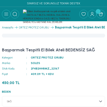
SINIRSIZ VE SORUNSUZ TEKNİK DESTEK
Geri Dön
RF MALZEME ↓
Başparmak Tespitli El Bilek Ateli B
Anasayfa
ORTEZ PROTEZ GRUBU
PLİKLERİ SÜTUR
I & YATAK
Başparmak Tespitli El Bilek Ateli BEDENSİZ SAĞ
Kategori
ORTEZ PROTEZ GRUBU
Marka
SOLES
Stok Kodu
2F4B2HH8MZ_22167
Fiyat
409,09 TL + KDV
450,00 TL
BEDEN