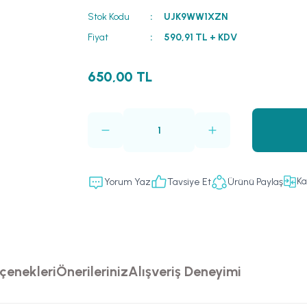
Stok Kodu
UJK9WW1XZN
Fiyat
590,91 TL + KDV
650,00 TL
Ka
Yorum Yaz
Tavsiye Et
Ürünü Paylaş
çenekleri
Önerileriniz
Alışveriş Deneyimi