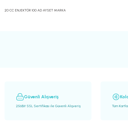
20 CC ENJEKTÖR 100 AD AYSET MARKA
Bu ürünün fiyat bilgisi, resim, ürün açıklamalarında ve diğer konularda yete
Görüş ve önerileriniz için teşekkür ederiz.
Ürün resmi kalitesiz, bozuk veya görüntülenemiyor.
Ürün açıklamasında eksik bilgiler bulunuyor.
Ürün bilgilerinde hatalar bulunuyor.
Ürün fiyatı diğer sitelerden daha pahalı.
Bu ürüne benzer farklı alternatifler olmalı.
Güvenli Alışveriş
Kol
256Bit SSL Sertifikası ile Güvenli Alışveriş
Tüm Kartl